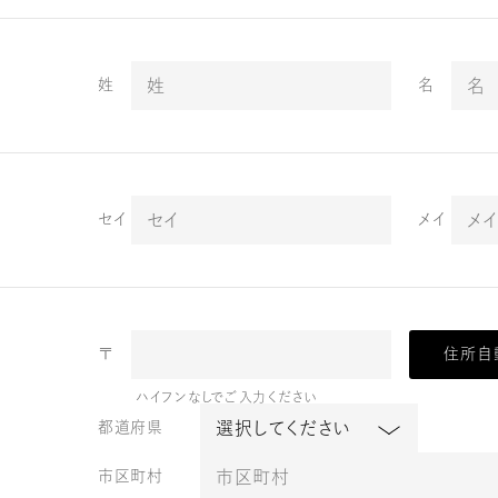
姓
名
セイ
メイ
〒
住所自
ハイフンなしでご入力ください
都道府県
市区町村