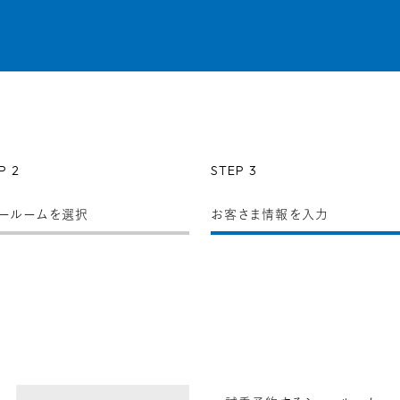
P 2
STEP 3
ールーム
を選択
お客さま情報
を入力