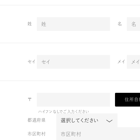
姓
名
セイ
メイ
〒
住所自
ハイフンなしでご入力ください
都道府県
市区町村