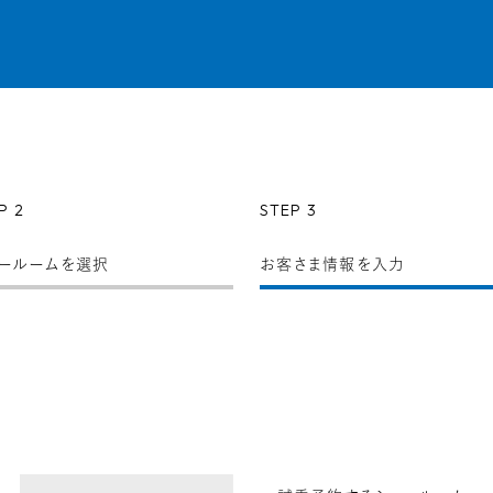
P 2
STEP 3
ールーム
を選択
お客さま情報
を入力