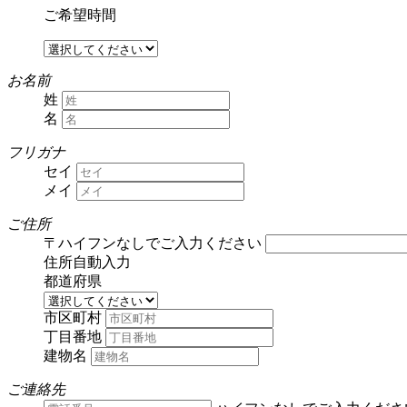
ご希望時間
お名前
姓
名
フリガナ
セイ
メイ
ご住所
〒
ハイフンなしでご入力ください
住所自動入力
都道府県
市区町村
丁目番地
建物名
ご連絡先